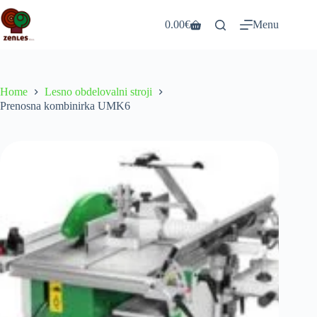
Skip
to
0.00
€
Menu
Shopping
content
cart
Home
Lesno obdelovalni stroji
Prenosna kombinirka UMK6