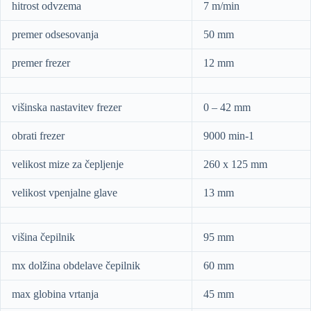
hitrost odvzema
7 m/min
premer odsesovanja
50 mm
premer frezer
12 mm
višinska nastavitev frezer
0 – 42 mm
obrati frezer
9000 min-1
velikost mize za čepljenje
260 x 125 mm
velikost vpenjalne glave
13 mm
višina čepilnik
95 mm
mx dolžina obdelave čepilnik
60 mm
max globina vrtanja
45 mm