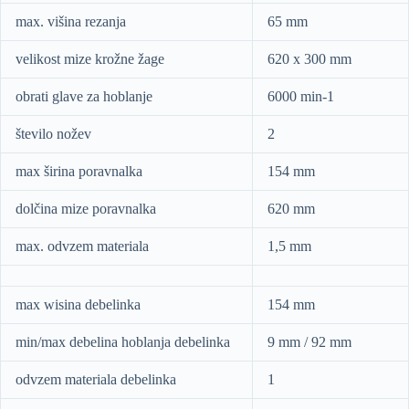
max. višina rezanja
65 mm
velikost mize krožne žage
620 x 300 mm
obrati glave za hoblanje
6000 min-1
število nožev
2
max širina poravnalka
154 mm
dolčina mize poravnalka
620 mm
max. odvzem materiala
1,5 mm
max wisina debelinka
154 mm
min/max debelina hoblanja debelinka
9 mm / 92 mm
odvzem materiala debelinka
1