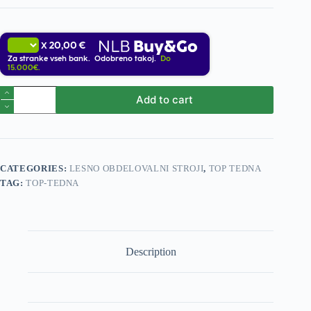
20,00 €
X
Za stranke vseh bank. Odobreno takoj.
Do
15.000€.
Prenosna
Add to cart
kombinirka
UMK6
quantity
CATEGORIES:
LESNO OBDELOVALNI STROJI
,
TOP TEDNA
TAG:
TOP-TEDNA
Description