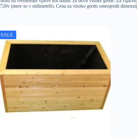
ornosti na vremenske vplive kot nalašč za okvir visoke grede. Za vijače
20v (mere so v milimetrih). Cena za visoko gredo omenjenih dimenzij
SALE