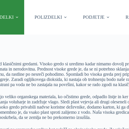
ZDELKI
POLIZDELKI
PODJETJE
R
red klasičnimi gredami. Visoko gredo si uredimo kadar nimamo dovolj pro
vnata in nerodovitna. Prednost visoke grede je, da se ni potrebno sklanjati
mu, da rastline po nesreči pohodimo. Spomladi bo visoka greda prej prip
greje. Zaradi ogljikovega dioksida, ki nastaja ob trohnenju bodo naše ra
 strani pa voda ne bo zastajala na površini, kakor se rado zgodi na klas
ljo veliko organskega materiala, ko očistimo grede, odpadlo listje in ke
ja voluharje in zadržuje vlago. Sledi plast vejevja ali drugi oleseneli
 visoko gredo privabili nadvse koristne deževnike, dodamo karton, ki g
membno je, da vsako plast sproti zalijemo z vodo. Naša visoka gredica j
poskrbela, da se zemlja ne bo prekomerno izsušila.