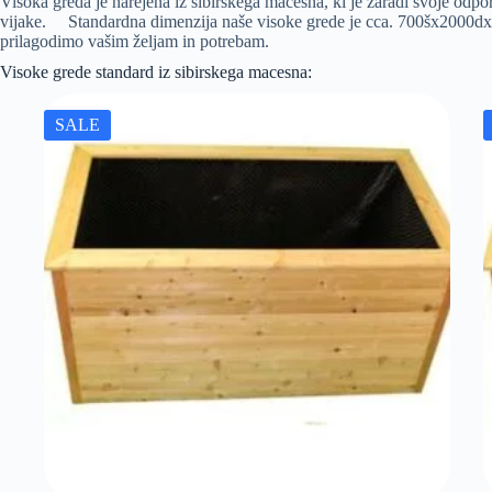
Visoka greda je narejena iz sibirskega macesna, ki je zaradi svoje odp
vijake. Standardna dimenzija naše visoke grede je cca. 700šx2000dx7
prilagodimo vašim željam in potrebam.
Visoke grede standard iz sibirskega macesna:
SALE