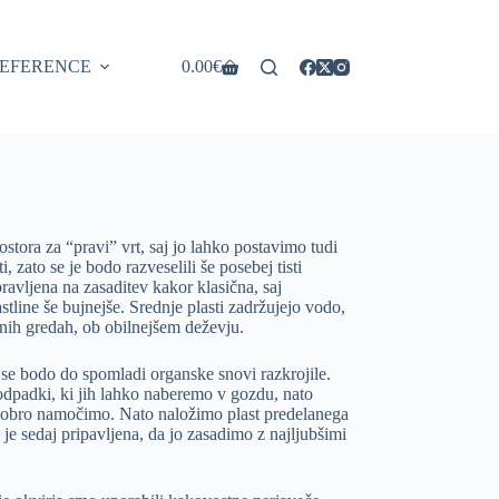
EFERENCE
0.00
€
Shopping
cart
stora za “pravi” vrt, saj jo lahko postavimo tudi
, zato se je bodo razveselili še posebej tisti
ravljena na zasaditev kakor klasična, saj
stline še bujnejše. Srednje plasti zadržujejo vodo,
ičnih gredah, ob obilnejšem deževju.
r se bodo do spomladi organske snovi razkrojile.
 odpadki, ki jih lahko naberemo v gozdu, nato
a dobro namočimo. Nato naložimo plast predelanega
e sedaj pripavljena, da jo zasadimo z najljubšimi