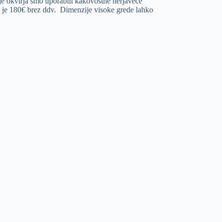
nje okvirja smo uporabili kakovostne nerjaveče
 je 180€ brez ddv. Dimenzije visoke grede lahko