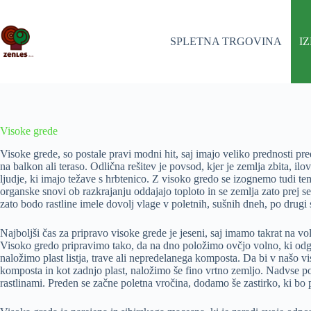
Skip
to
content
SPLETNA TRGOVINA
I
Visoke grede
Visoke grede, so postale pravi modni hit, saj imajo veliko prednosti p
na balkon ali teraso. Odlična rešitev je povsod, kjer je zemlja zbita, ilo
ljudje, ki imajo težave s hrbtenico. Z visoko gredo se izognemo tudi te
organske snovi ob razkrajanju oddajajo toploto in se zemlja zato prej se
zato bodo rastline imele dovolj vlage v poletnih, sušnih dneh, po drugi
Najboljši čas za pripravo visoke grede je jeseni, saj imamo takrat na vo
Visoko gredo pripravimo tako, da na dno položimo ovčjo volno, ki odgan
naložimo plast listja, trave ali nepredelanega komposta. Da bi v našo
komposta in kot zadnjo plast, naložimo še fino vrtno zemljo. Nadvse po
rastlinami. Preden se začne poletna vročina, dodamo še zastirko, ki bo 