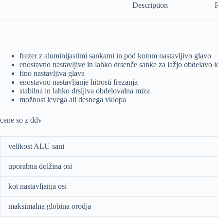
Description
R
frezer z aluminijastimi sankami in pod kotom nastavljivo glavo
enostavno nastavljive in lahko drsenče sanke za lažjo obdelavo l
fino nastavljiva glava
enostavno nastavljanje hitrosti frezanja
stabilna in lahko drsljiva obdelovalna miza
možnost levega ali desnega vklopa
cene so z ddv
velikost ALU sani
uporabna dolžina osi
kot nastavljanja osi
maksimalna globina orodja