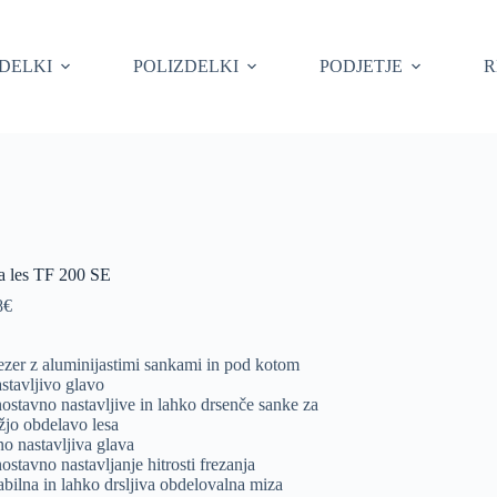
ZDELKI
POLIZDELKI
PODJETJE
R
za les TF 200 SE
8
€
ezer z aluminijastimi sankami in pod kotom
stavljivo glavo
ostavno nastavljive in lahko drsenče sanke za
žjo obdelavo lesa
no nastavljiva glava
ostavno nastavljanje hitrosti frezanja
abilna in lahko drsljiva obdelovalna miza