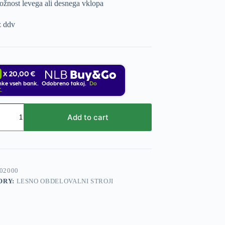
ožnost levega ali desnega vklopa
z ddv
20,00 €
X
nke vseh bank. Odobreno takoj.
Do
.
Add to cart
02000
ORY:
LESNO OBDELOVALNI STROJI