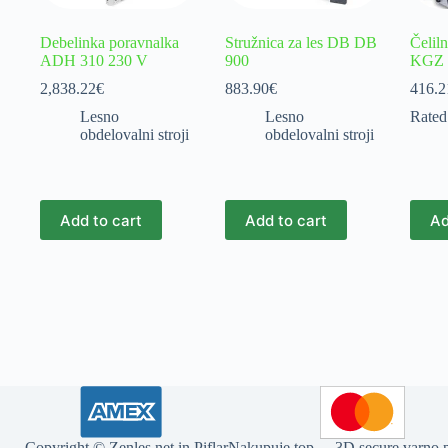
Debelinka poravnalka
Stružnica za les DB DB
Čelil
ADH 310 230 V
900
KGZ 
2,838.22
€
883.90
€
416.2
Lesno
Lesno
Rate
obdelovalni stroji
obdelovalni stroji
Add to cart
Add to cart
Ad
Copyright ©
Zenles.net
in
PiflarNakupuje.top
- 3D secure varno pl