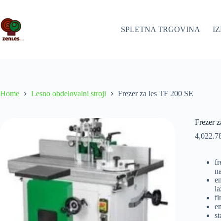
Skip
to
content
SPLETNA TRGOVINA
I
Home
Lesno obdelovalni stroji
Frezer za les TF 200 SE
Frezer 
4,022.7
fr
na
en
la
fi
en
st