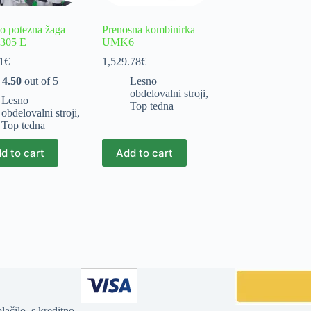
no potezna žaga
Prenosna kombinirka
305 E
UMK6
1
€
1,529.78
€
d
4.50
out of 5
Lesno
obdelovalni stroji
,
Lesno
Top tedna
obdelovalni stroji
,
Top tedna
d to cart
Add to cart
ačilo, s kreditno