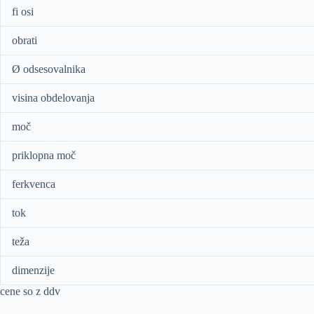
fi osi
obrati
Ø odsesovalnika
visina obdelovanja
moč
priklopna moč
ferkvenca
tok
teža
dimenzije
cene so z ddv