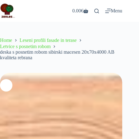
Skip
to
0.00
€
Menu
Shopping
content
cart
Home
Leseni profili fasade in terase
Letvice s posnetim robom
deska s posnetim robom sibirski macesen 20x70x4000 AB
kvaliteta rebrana