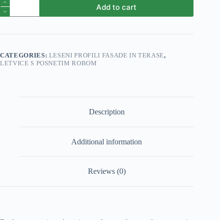
deska
Add to cart
s
posnetim
robom
26x170x4000
AB
smreka
CATEGORIES:
LESENI PROFILI FASADE IN TERASE
,
quantity
LETVICE S POSNETIM ROBOM
Description
Additional information
Reviews (0)