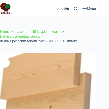
Skip
to
0.00
€
Menu
Shopping
content
cart
Home
Leseni profili fasade in terase
Letvice s posnetim robom
deska s posnetim robom 26x170x4000 AB smreka