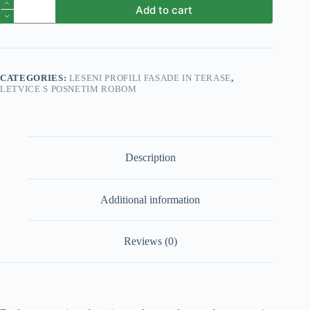
deska
Add to cart
s
posnetim
robom
26x146x4000
AB
smreka
CATEGORIES:
LESENI PROFILI FASADE IN TERASE
,
quantity
LETVICE S POSNETIM ROBOM
Description
Additional information
Reviews (0)