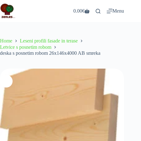
Skip
to
0.00
€
Menu
Shopping
content
cart
Home
Leseni profili fasade in terase
Letvice s posnetim robom
deska s posnetim robom 26x146x4000 AB smreka