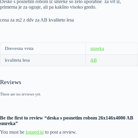
Deske s posnetim robom iz smreke so zelo uporabne za vrt iz,
primerna je za ograje, ali pa kakšno visoko gredo.
cena za m2 z ddv za AB kvaliteto lesa
Drevesna vrsta
smreka
kvaliteta lesa
AB
Reviews
There are no reviews yet.
Be the first to review “deska s posnetim robom 26x146x4000 AB
smreka”
You must be
logged in
to post a review.