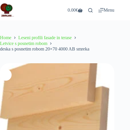
Skip
to
0.00
€
Menu
Shopping
content
cart
Home
Leseni profili fasade in terase
Letvice s posnetim robom
deska s posnetim robom 20×70 4000 AB smreka