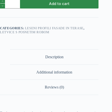
deska
Add to cart
s
posnetim
robom
20x70
4000
AB
CATEGORIES:
LESENI PROFILI FASADE IN TERASE
,
smreka
LETVICE S POSNETIM ROBOM
quantity
Description
Additional information
Reviews (0)