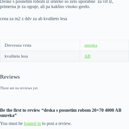
Deske s posnetim robom iz smreke so zelo uporabne za vrt iz,
primerna je za ograje, ali pa kakšno visoko gredo.
cena za m2 z ddv za ab kvaliteto lesa
Drevesna vrsta
smreka
kvaliteta lesa
AB
Reviews
There are no reviews yet.
Be the first to review “deska s posnetim robom 20×70 4000 AB
smreka”
You must be
logged in
to post a review.