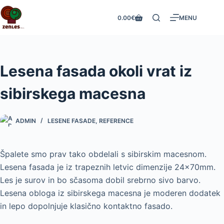
Skip
0.00
€
MENU
to
Shopping
content
cart
Lesena fasada okoli vrat iz
sibirskega macesna
ADMIN
LESENE FASADE
,
REFERENCE
Špalete smo prav tako obdelali s sibirskim macesnom.
Lesena fasada je iz trapeznih letvic dimenzije 24x70mm.
Les je surov in bo sčasoma dobil srebrno sivo barvo.
Lesena obloga iz sibirskega macesna je moderen dodatek
in lepo dopolnjuje klasično kontaktno fasado.