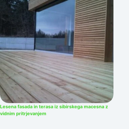
Lesena fasada in terasa iz sibirskega macesna z
vidnim pritrjevanjem